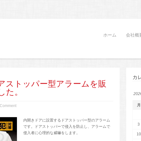
ホーム
会社概
カ
アストッパー型アラームを販
した。
20
月
 Comment
内開きドアに設置するドアストッパー型のアラーム
3
です。ドアストッパーで侵入を防止し、アラームで
侵入者に心理的な威嚇をします。
10