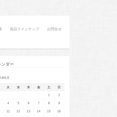
要
商品ラインナップ
お問合せ
レンダー
26年8月
火
水
木
金
土
日
1
2
4
5
6
7
8
9
11
12
13
14
15
16