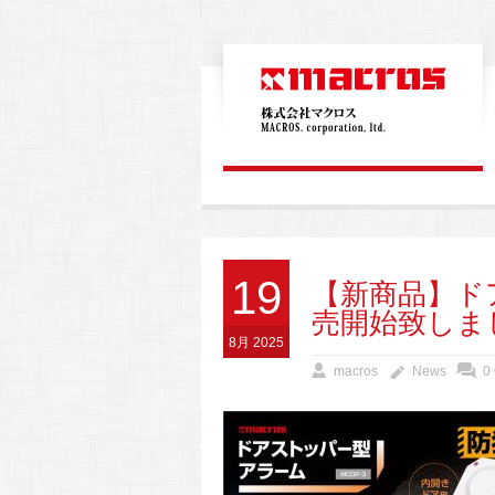
19
【新商品】ド
売開始致しま
8月 2025
macros
News
0