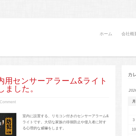
ホーム
会社概
カ
内用センサーアラーム&ライト
しました。
20
月
 Comment
室内に設置する、リモコン付きのセンサーアラーム&
3
ライトです。大切な家族の徘徊防止や侵入者に対す
る心理的な威嚇をします。
10