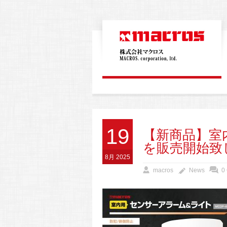
19
【新商品】室
を販売開始致
8月 2025
macros
News
0