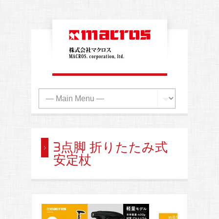
3点脚 折りたたみ式
安定杖