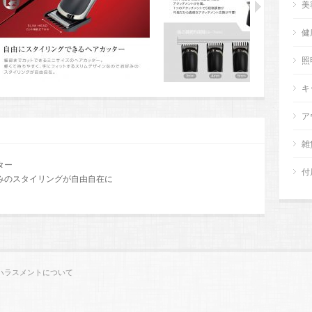
美
健
照
キ
ア
雑
ター
付
みのスタイリングが自由自在に
ハラスメントについて