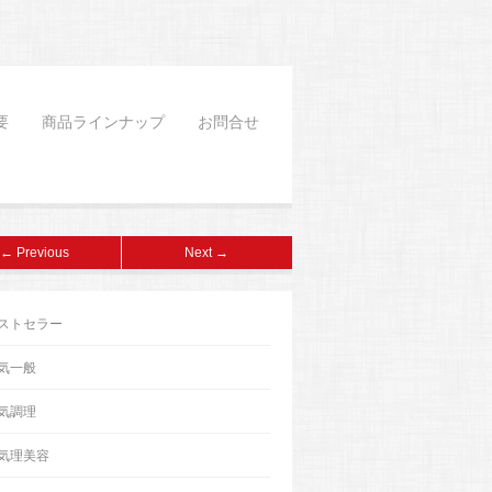
要
商品ラインナップ
お問合せ
← Previous
Next →
ストセラー
気一般
気調理
気理美容