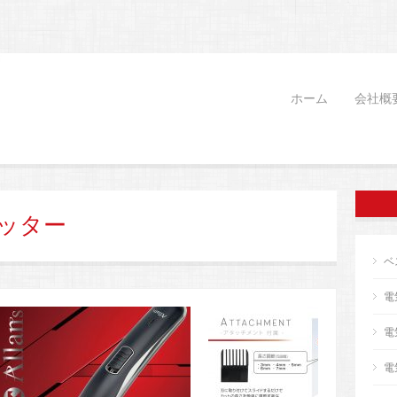
ホーム
会社概
ッター
ベ
電
電
電