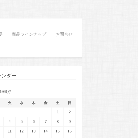
要
商品ラインナップ
お問合せ
レンダー
26年8月
火
水
木
金
土
日
1
2
4
5
6
7
8
9
11
12
13
14
15
16