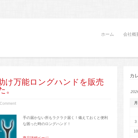
ホーム
会社概
カ
助け万能ロングハンドを販売
た。
20
月
 Comment
手の届かない所もラクラク届く！備えておくと便利
3
な困った時のロングハンド！
10