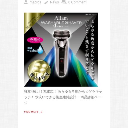
macros
News
0 Comment
独立4枚刃！充電式！ あらゆる角度からヒゲをキャ
ッチ！ 水洗いできる衛生維持設計！ 商品詳細ペー
ジ
read more →