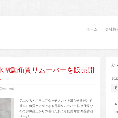
ホーム
会社概
カ
水電動角質リムーバーを販売開
。
20
月
 Comment
気になるところにアタッチメントを滑らせるだけで
6
簡単に角質ケアができる電動リムーバー 防水仕様な
のでお風呂上がりの濡れた肌にも使用可能 商品詳細
13
ページ