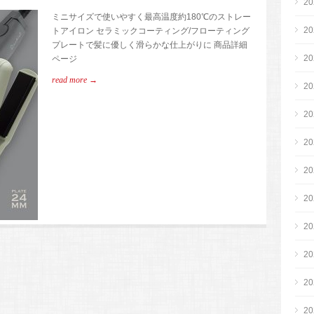
2
ミニサイズで使いやすく最高温度約180℃のストレー
2
トアイロン セラミックコーティング/フローティング
プレートで髪に優しく滑らかな仕上がりに 商品詳細
2
ページ
read more →
2
2
2
2
2
2
2
2
2