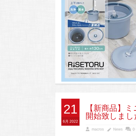
21
【新商品】ミ
開始致しまし
6月 2022
macros
News
0