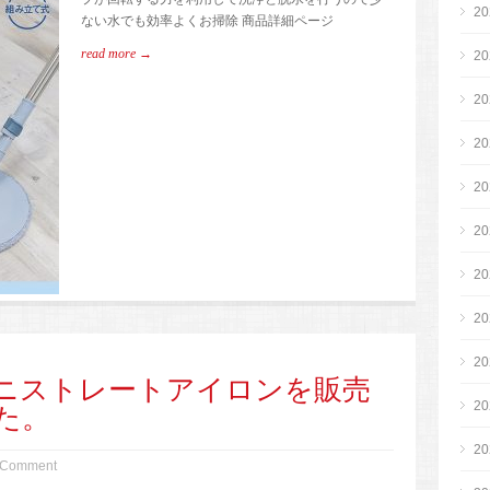
2
ない水でも効率よくお掃除 商品詳細ページ
read more →
2
2
2
2
2
2
2
2
ニストレートアイロンを販売
2
た。
2
 Comment