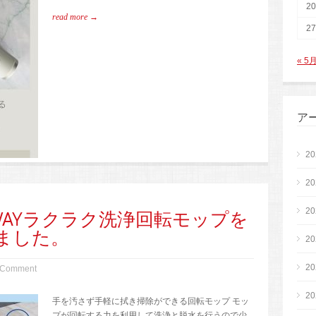
20
read more →
27
« 5
ア
2
2
2
WAYラクラク洗浄回転モップを
ました。
2
2
 Comment
2
手を汚さず手軽に拭き掃除ができる回転モップ モッ
プが回転する力を利用して洗浄と脱水を行うので少