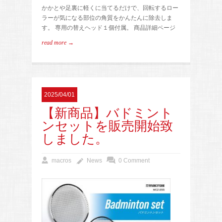
かかとや足裏に軽くに当てるだけで、回転するロー
ラーが気になる部位の角質をかんたんに除去しま
す。 専用の替えヘッド１個付属。 商品詳細ページ
read more →
2025/04/01
【新商品】バドミント
ンセットを販売開始致
しました。
macros
News
0 Comment