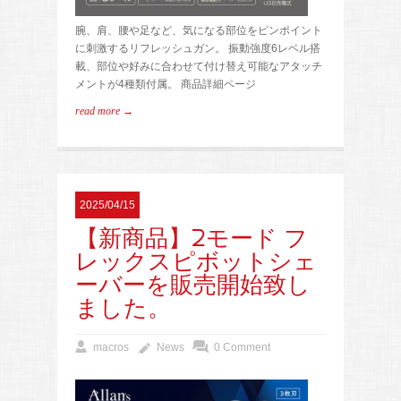
腕、肩、腰や足など、気になる部位をピンポイント
に刺激するリフレッシュガン。 振動強度6レベル搭
載、部位や好みに合わせて付け替え可能なアタッチ
メントが4種類付属。 商品詳細ページ
read more →
2025/04/15
【新商品】2モード フ
レックスピボットシェ
ーバーを販売開始致し
ました。
macros
News
0 Comment