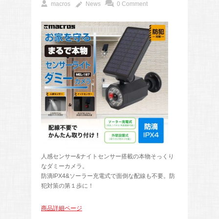
macros
News
0 Comment
人感センサー&ナイトセンサー搭載の本物そっくり
なダミーカメラ。
防滴IPX4&ソーラー充電式で面倒な配線も不要。防
犯対策の第１歩に！
商品詳細ページ