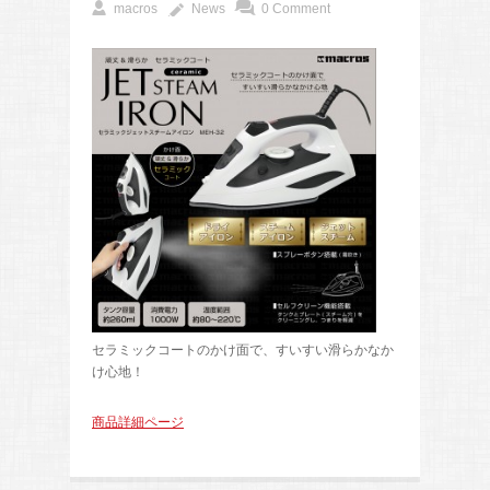
macros
News
0 Comment
セラミックコートのかけ面で、すいすい滑らかなか
け心地！
商品詳細ページ