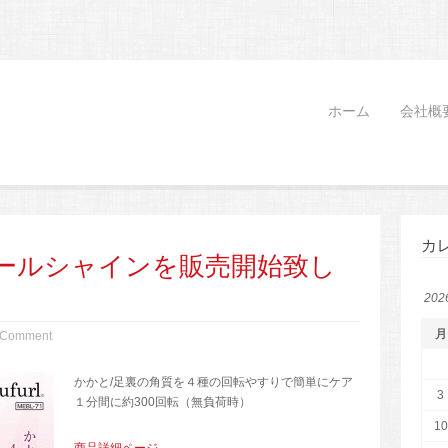
ホーム
会社概
カ
ールシャインを販売開始致し
20
月
 Comment
かかと/足裏の角質を４種の回転やすりで簡単にケア
3
１分間に約300回転（無負荷時）
10