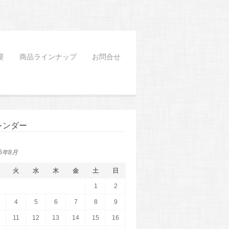
要
商品ラインナップ
お問合せ
レンダー
26年8月
火
水
木
金
土
日
1
2
4
5
6
7
8
9
11
12
13
14
15
16