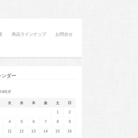
要
商品ラインナップ
お問合せ
レンダー
26年8月
火
水
木
金
土
日
1
2
4
5
6
7
8
9
11
12
13
14
15
16