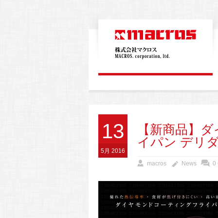
13
【新商品】ダ
イパン デリ
5月 2016
macros
News
0