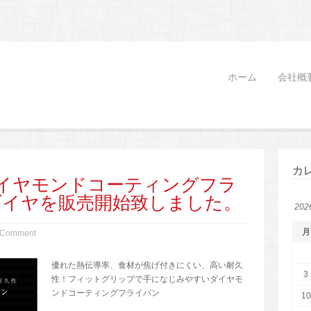
ホーム
会社概
カ
イヤモンドコーティングフラ
ダイヤを販売開始致しました。
20
月
 Comment
優れた熱伝導率、食材が焦げ付きにくい、高い耐久
3
性！フィットグリップで手になじみやすいダイヤモ
ンドコーティングフライパン
10