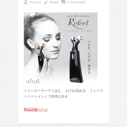
macros
News
0 Comment
ツインローラーでつまむ、上げる/温める フェイス
トリートメントで表情上向き
商品詳細ページ