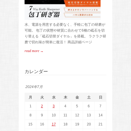
水、電源を用意する必要なく、手軽に包丁の研磨が
可能。 包丁の状態や材質に合わせて6種の砥石を切
り替える「砥石切替ダイヤル」を搭載。 ラクラク研
磨で切れ味が簡単に復活！ 商品詳細ページ
read more →
カレンダー
2024年7月
月
火
水
木
金
土
日
1
2
3
4
5
6
7
8
9
10
11
12
13
14
15
16
17
18
19
20
21