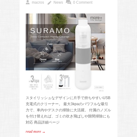
macros
News
0 Comment
スタイリッシュなデザインに片手で持ちやすいUSB
充電式のクリーナー。 最大3kpaのパワフルな吸引
力で、車内やデスクの掃除に大活躍。 付属のノズル
を付け替えれば、ゴミの吹き飛ばしや隙間掃除にも
対応 商品詳細ページ
read more →