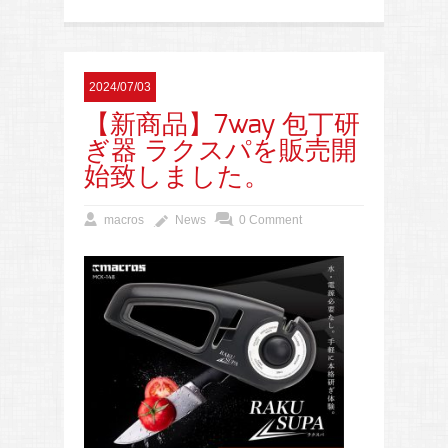
2024/07/03
【新商品】7way 包丁研
ぎ器 ラクスパを販売開
始致しました。
macros
News
0 Comment