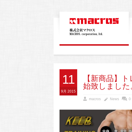
11
【新商品】ト
始致しました
9月 2015
macros
News
0