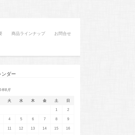
要
商品ラインナップ
お問合せ
レンダー
26年8月
火
水
木
金
土
日
1
2
4
5
6
7
8
9
11
12
13
14
15
16