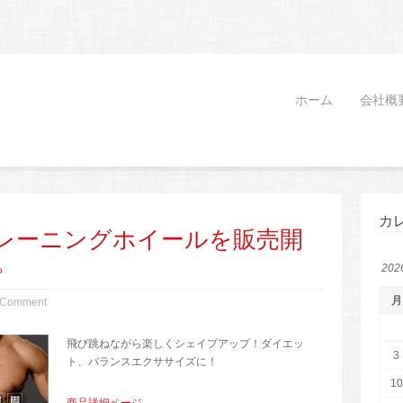
ホーム
会社概
カ
レーニングホイールを販売開
。
20
月
 Comment
飛び跳ねながら楽しくシェイプアップ！ダイエッ
3
ト、バランスエクササイズに！
10