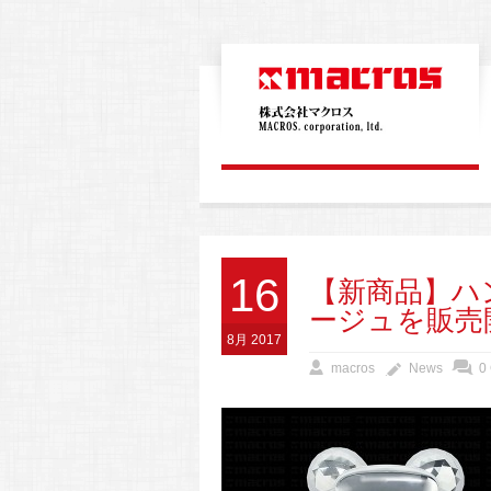
16
【新商品】ハ
ージュを販売
8月 2017
macros
News
0