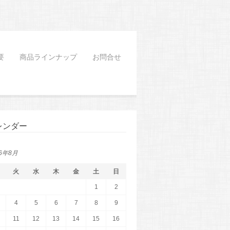
要
商品ラインナップ
お問合せ
レンダー
26年8月
火
水
木
金
土
日
1
2
4
5
6
7
8
9
11
12
13
14
15
16