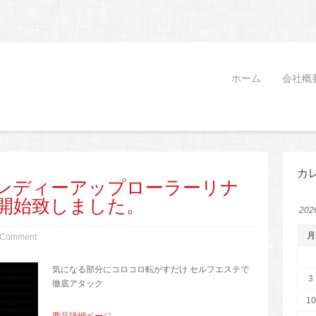
ホーム
会社概
カ
ンディーアップローラーリナ
開始致しました。
20
月
 Comment
気になる部分にコロコロ転がすだけ セルフエステで
3
徹底アタック
10