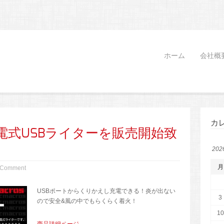
ホーム
会社概
カ
電式USBライターを販売開始致
20
月
 Comment
USBポートからくりかえし充電できる！炎が出ない
3
ので安全&風の中でもらくらく着火！
10