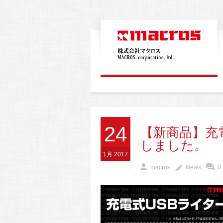
24
【新商品】充
しました。
1月 2017
macros
News
0