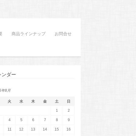
要
商品ラインナップ
お問合せ
レンダー
26年8月
火
水
木
金
土
日
1
2
4
5
6
7
8
9
11
12
13
14
15
16