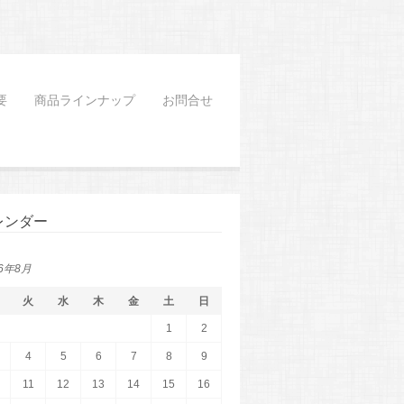
要
商品ラインナップ
お問合せ
レンダー
26年8月
火
水
木
金
土
日
1
2
4
5
6
7
8
9
11
12
13
14
15
16