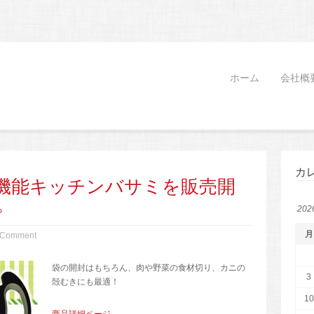
ホーム
会社概
カ
機能キッチンバサミを販売開
。
20
月
 Comment
袋の開封はもちろん、肉や野菜の食材切り、カニの
3
殻むきにも最適！
10