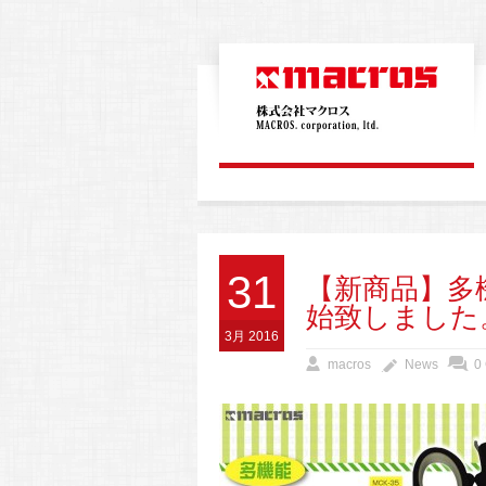
31
【新商品】多
始致しました
3月 2016
macros
News
0