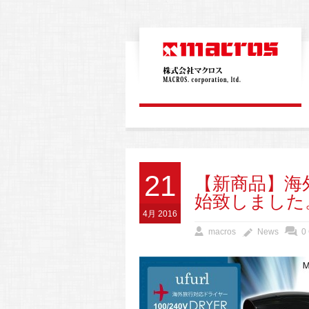
21
【新商品】海
始致しました
4月 2016
macros
News
0