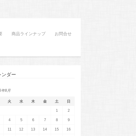
要
商品ラインナップ
お問合せ
レンダー
26年8月
火
水
木
金
土
日
1
2
4
5
6
7
8
9
11
12
13
14
15
16