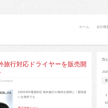
ホーム
会社概
カ
外旅行対応ドライヤーを販売開
。
20
月
 Comment
100/240V電源対応 海外旅行や海外出張時に！普段使
3
いを海外でも
10