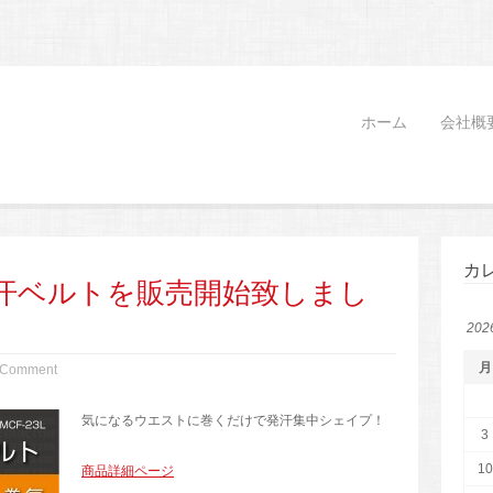
ホーム
会社概
カ
汗ベルトを販売開始致しまし
20
月
 Comment
気になるウエストに巻くだけで発汗集中シェイプ！
3
10
商品詳細ページ