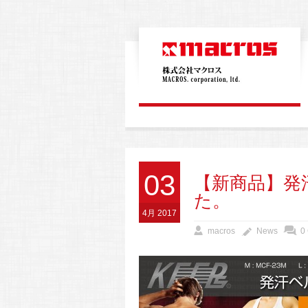
03
【新商品】発
た。
4月 2017
macros
News
0