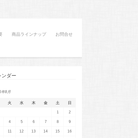
要
商品ラインナップ
お問合せ
レンダー
26年8月
火
水
木
金
土
日
1
2
4
5
6
7
8
9
11
12
13
14
15
16