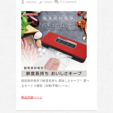
macros
News
0 Comment
脱気密封保存で鮮度長持ち 美味しさキープ！ 選べ
るモード３種類（自動/手動/シール）
商品詳細ページ