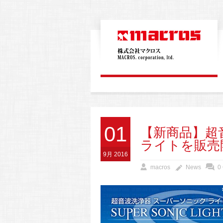
01
【新商品】超
ライトを販売
9月 2016
macros
News
0