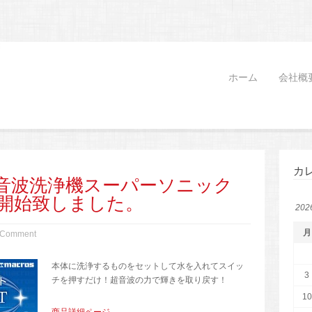
ホーム
会社概
カ
音波洗浄機スーパーソニック
開始致しました。
20
月
 Comment
本体に洗浄するものをセットして水を入れてスイッ
3
チを押すだけ！超音波の力で輝きを取り戻す！
10