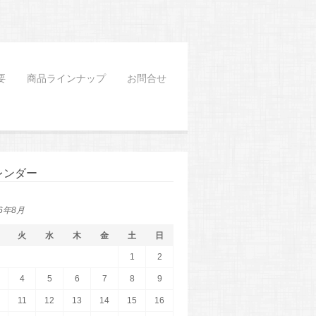
要
商品ラインナップ
お問合せ
レンダー
26年8月
火
水
木
金
土
日
1
2
4
5
6
7
8
9
11
12
13
14
15
16