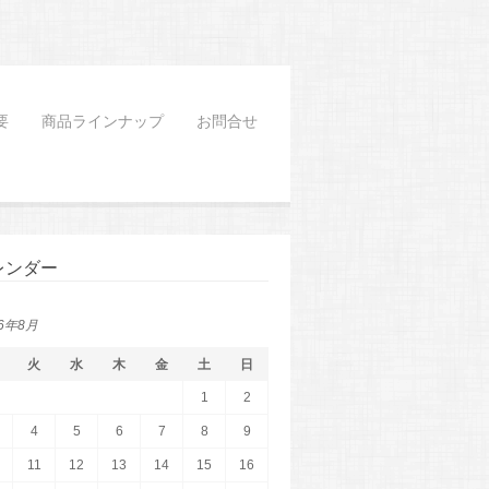
要
商品ラインナップ
お問合せ
レンダー
26年8月
火
水
木
金
土
日
1
2
4
5
6
7
8
9
11
12
13
14
15
16