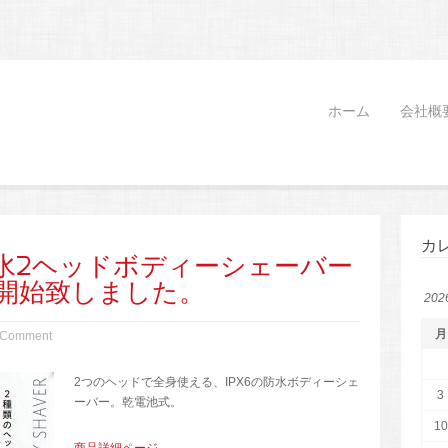
ホーム
会社概
カ
水2ヘッドボディーシェーバー
開始致しました。
20
月
 Comment
2つのヘッドで全身使える、IPX6の防水ボディーシェ
3
ーバー。乾電池式。
10