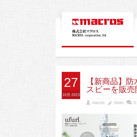
27
【新商品】防
スビーを販売
10月 2023
macros
News
0