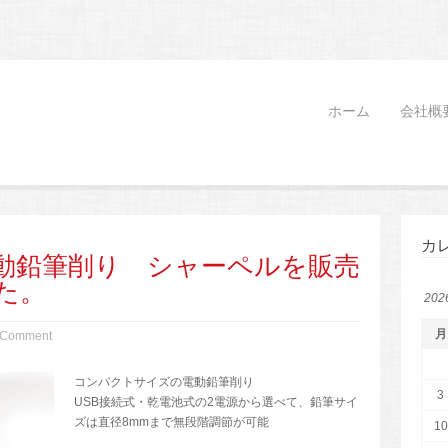
ホーム
会社概
カ
動鉛筆削り シャーペルを販売
た。
20
月
 Comment
コンパクトサイズの電動鉛筆削り
3
USB接続式・乾電池式の2電源から選べて、鉛筆サイ
ズは直径8mmまで無段階調節が可能
10