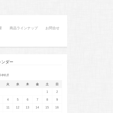
要
商品ラインナップ
お問合せ
レンダー
26年8月
火
水
木
金
土
日
1
2
4
5
6
7
8
9
11
12
13
14
15
16