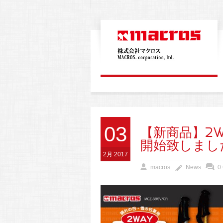
03
【新商品】2
開始致しまし
2月 2017
macros
News
0