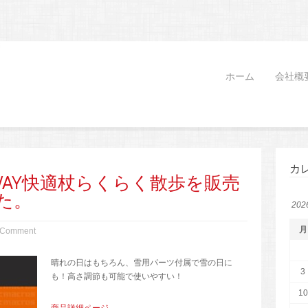
ホーム
会社概
カ
WAY快適杖らくらく散歩を販売
た。
20
月
 Comment
晴れの日はもちろん、雪用パーツ付属で雪の日に
3
も！高さ調節も可能で使いやすい！
10