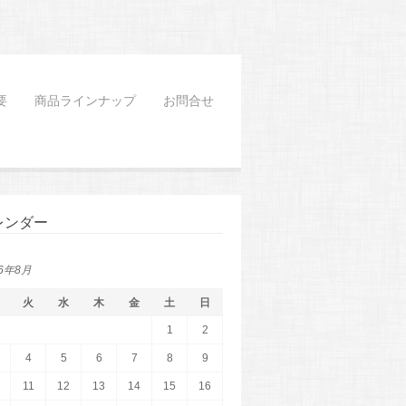
要
商品ラインナップ
お問合せ
レンダー
26年8月
火
水
木
金
土
日
1
2
4
5
6
7
8
9
11
12
13
14
15
16