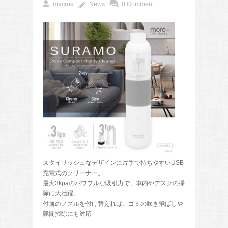
macros
News
0 Comment
スタイリッシュなデザインに片手で持ちやすいUSB
充電式のクリーナー。
最大3kpaのパワフルな吸引力で、車内やデスクの掃
除に大活躍。
付属のノズルを付け替えれば、ゴミの吹き飛ばしや
隙間掃除にも対応