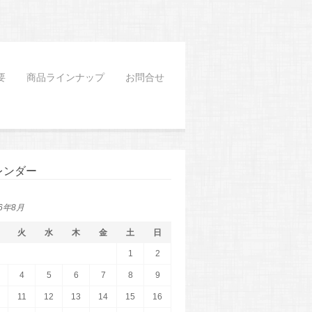
要
商品ラインナップ
お問合せ
レンダー
26年8月
火
水
木
金
土
日
1
2
4
5
6
7
8
9
11
12
13
14
15
16