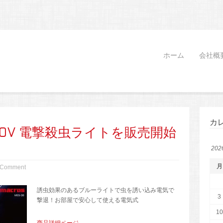
ホーム
会社概
カ
0V 電撃殺虫ライトを販売開始
20
月
 Comment
誘虫効果のあるブルーライトで虫を誘い込み電気で
3
撃退！お部屋で安心して使える電気式
10