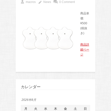
macros
News
0 Comment
商品単
価:
¥500
(税抜
き)
商品詳
細ペー
ジ
カレンダー
2026年8月
月
火
水
木
金
土
日