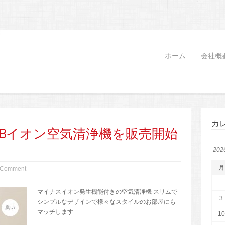
ホーム
会社概
カ
SBイオン空気清浄機を販売開始
20
月
 Comment
マイナスイオン発生機能付きの空気清浄機 スリムで
3
シンプルなデザインで様々なスタイルのお部屋にも
マッチします
10