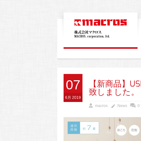
07
【新商品】U
致しました。
6月 2019
macros
News
0