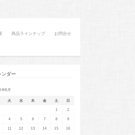
要
商品ラインナップ
お問合せ
レンダー
26年8月
火
水
木
金
土
日
1
2
4
5
6
7
8
9
11
12
13
14
15
16