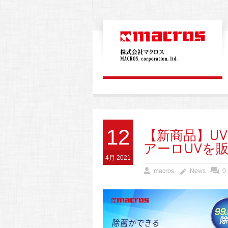
12
【新商品】U
アーロUVを
4月 2021
macros
News
0