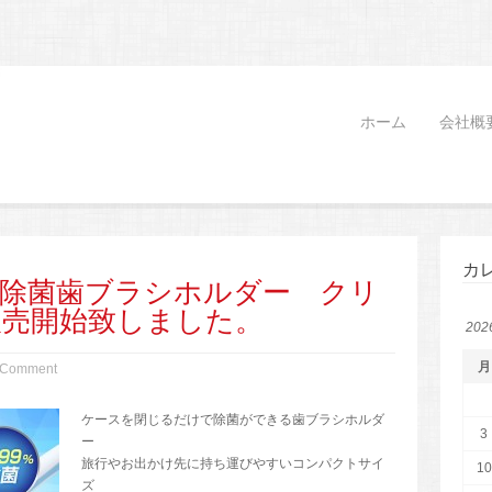
ホーム
会社概
カ
V除菌歯ブラシホルダー クリ
販売開始致しました。
20
月
 Comment
ケースを閉じるだけで除菌ができる歯ブラシホルダ
3
ー
旅行やお出かけ先に持ち運びやすいコンパクトサイ
10
ズ