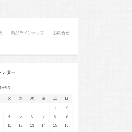
要
商品ラインナップ
お問合せ
レンダー
26年8月
火
水
木
金
土
日
1
2
4
5
6
7
8
9
11
12
13
14
15
16