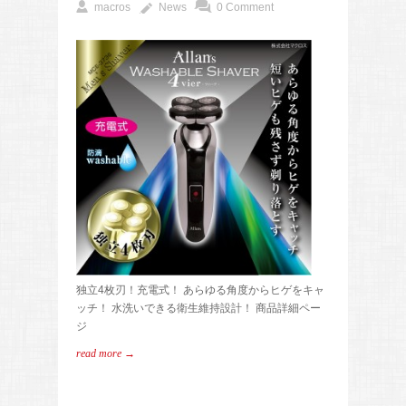
macros
News
0 Comment
独立4枚刃！充電式！ あらゆる角度からヒゲをキャ
ッチ！ 水洗いできる衛生維持設計！ 商品詳細ペー
ジ
read more →