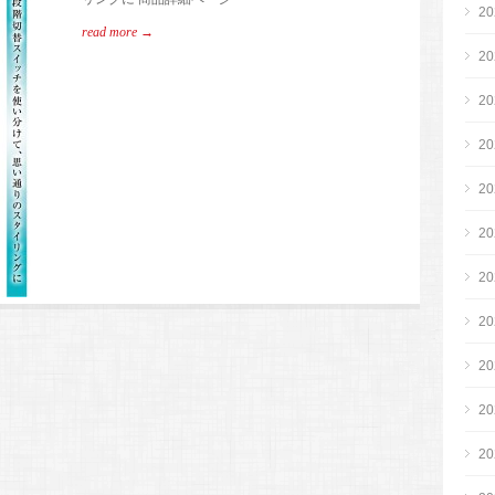
2
read more →
2
2
2
2
2
2
2
2
2
2