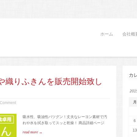
ホーム
会社概
カ
や織りふきんを販売開始致し
20
月
 Comment
吸水性、吸油性バツグン！丈夫なレーヨン素材で汚
6
れや水を拭き取ってスッと乾燥！ 商品詳細ページ
13
read more →