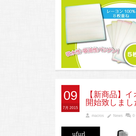
09
【新商品】イ
開始致しまし
7月 2015
macros
News
0