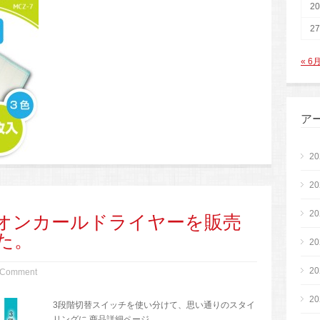
20
27
« 6
ア
2
2
2
オンカールドライヤーを販売
た。
2
2
 Comment
2
3段階切替スイッチを使い分けて、思い通りのスタイ
リングに 商品詳細ページ