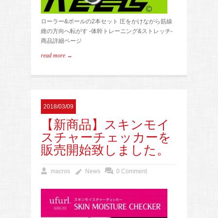
ローラー&ポールの2本セット 圧をかけながら筋線
維の方向へ転がす -体幹トレーニング&ストレッチ-
商品詳細ページ
read more →
2018/03/09
【新商品】スキンモイ
スチャーチェッカーを
販売開始致しました。
macros
News
0 Comment