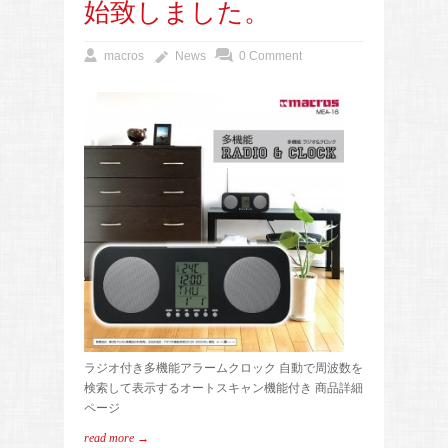
始致しました。
macros
News
0 Comment
ラジオ付き多機能アラームクロック 自動で周波数を
検索して表示するオートスキャン機能付き 商品詳細
ページ
read more →