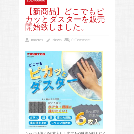
2024/09/06
【新商品】どこでもピ
カッとダスターを販売
開始致しました。
macros
News
0 Comment
たっぷり使える6枚入り！水アカや繊維が残りにく