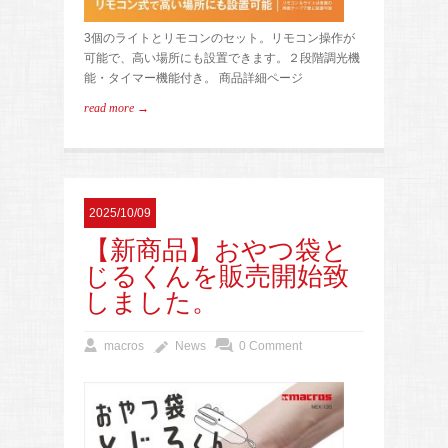
3個のライトとリモコンのセット。リモコン操作が
可能で、高い場所にも設置できます。２段階調光機
能・タイマー機能付き。 商品詳細ページ
read more →
2025/10/09
【新商品】おやつ袋と
じるくんを販売開始致
しました。
macros
News
0 Comment