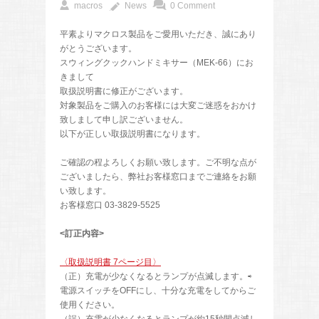
macros
News
0 Comment
平素よりマクロス製品をご愛用いただき、誠にあり
がとうございます。
スウィングクックハンドミキサー（MEK-66）にお
きまして
取扱説明書に修正がございます。
対象製品をご購入のお客様には大変ご迷惑をおかけ
致しまして申し訳ございません。
以下が正しい取扱説明書になります。
ご確認の程よろしくお願い致します。ご不明な点が
ございましたら、弊社お客様窓口までご連絡をお願
い致します。
お客様窓口 03-3829-5525
<訂正内容>
〈取扱説明書 7ページ目〉
（正）充電が少なくなるとランプが点滅します。⇨
電源スイッチをOFFにし、十分な充電をしてからご
使用ください。