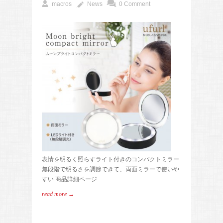
macros
News
0 Comment
表情を明るく照らすライト付きのコンパクトミラー
無段階で明るさを調節できて、両面ミラーで使いや
すい 商品詳細ページ
read more →