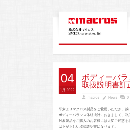
04
ボディーバラン
取扱説明書訂
1月 2022
macros
News
0
平素よりマクロス製品をご愛用いただき、誠
ボディーバランス体組成計におきまして、取
対象製品をご購入のお客様には大変ご迷惑を
以下が正しい取扱説明書になります。