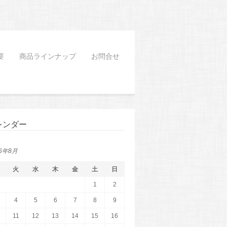
要
商品ラインナップ
お問合せ
レンダー
26年8月
火
水
木
金
土
日
1
2
4
5
6
7
8
9
11
12
13
14
15
16